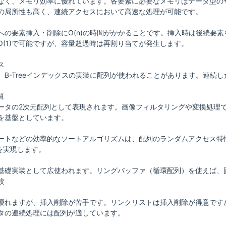
なく、メモリ効率に優れています。各要素に必要なメモリはデータ型の
の局所性も高く、連続アクセスにおいて高速な処理が可能です。
への要素挿入・削除にO(n)の時間がかかることです。挿入時は後続要
O(1)で可能ですが、容量超過時は再割り当てが発生します。
ス
、B-Treeインデックスの実装に配列が使われることがあります。連続
算
ータの2次元配列として表現されます。画像フィルタリングや変換処理
を基盤としています。
ートなどの効率的なソートアルゴリズムは、配列のランダムアクセス特
索を実現します。
基礎実装として広使われます。リングバッファ（循環配列）を使えば、
較
優れますが、挿入削除が苦手です。リンクリストは挿入削除が得意ですが
タの連続処理には配列が適しています。