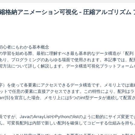
縮格納アニメーション可視化 - 圧縮アルゴリズム
初心者にもわかる基本概念
の学習を始める際、最初に理解すべき最も基本的なデータ構造が「配列（
あり、プログラミングのあらゆる場面で使用されます。本記事では、配
習方法について詳しく解説します。データ構造可視化プラットフォーム
字）を使って各要素にアクセスできるデータ構造です。メモリ上では連
フセットで任意の要素に直接アクセスできます。この特性により、配列はラ
arr[5]を宣言した場合、メモリ上には5つのint型データが連続して配置され
すが、JavaのArrayListやPythonのlistのように動的にサ
ん。可変長配列は内部で新しい配列を確保してコピーする仕組みを持ち