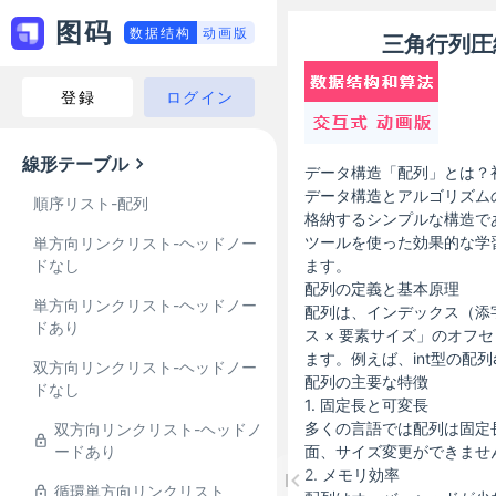
图码
数据结构
动画版
三角行列圧
登録
ログイン
線形テーブル
データ構造「配列」とは？
データ構造とアルゴリズム
順序リスト-配列
格納するシンプルな構造で
ツールを使った効果的な学
単方向リンクリスト-ヘッドノー
ドなし
ます。
配列の定義と基本原理
単方向リンクリスト-ヘッドノー
配列は、インデックス（添
ドあり
ス × 要素サイズ」のオ
ます。例えば、int型の配列
双方向リンクリスト-ヘッドノー
配列の主要な特徴
ドなし
1. 固定長と可変長
多くの言語では配列は固定長で
双方向リンクリスト-ヘッドノ
ードあり
面、サイズ変更ができませ
2. メモリ効率
循環単方向リンクリスト