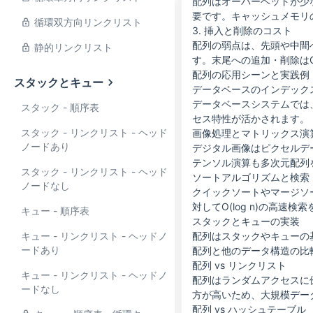
配列はオーバーヘッドが少
要です。キャッシュメモリ
循環双方向リンクリスト
3. 挿入と削除のコスト
配列の弱点は、先頭や中間
静的リンクリスト
す。末尾への追加・削除は
配列の応用シーンと実践例
スタックとキュー
データベースのインデック
データベースシステムでは
スタック - 順序表
セス特性が活かされます。
スタック - リンクリスト - ヘッド
画像処理とマトリックス演
ノードあり
デジタル画像はピクセルデ
テンソル演算も多次元配列
スタック - リンクリスト - ヘッド
ソートアルゴリズムと検索
ノードなし
クイックソートやマージソ
対してO(log n)の高速検
キュー - 順序表
スタックとキューの実装
キュー - リンクリスト - ヘッドノ
配列はスタックやキューの
ードあり
配列と他のデータ構造の比
配列 vs リンクリスト
キュー - リンクリスト - ヘッドノ
配列はランダムアクセスに
ードなし
方が高いため、大規模デー
配列 vs ハッシュテーブル